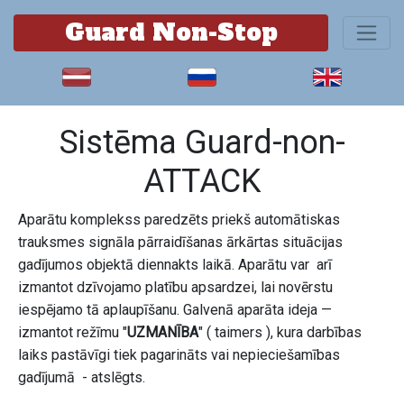
Guard Non-Stop
Sistēma Guard-non-
ATTACK
Aparātu komplekss paredzēts priekš automātiskas
trauksmes signāla pārraidīšanas ārkārtas situācijas
gadījumos objektā diennakts laikā. Aparātu var arī
izmantot dzīvojamo platību apsardzei, lai novērstu
iespējamo tā aplaupīšanu. Galvenā aparāta ideja —
izmantot režīmu "
UZMANĪBA
" ( taimers ), kura darbības
laiks pastāvīgi tiek pagarināts vai nepieciešamības
gadījumā - atslēgts.