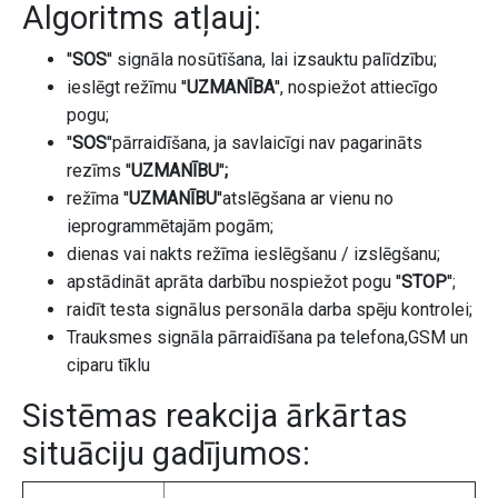
Algoritms atļauj:
''
SOS
''
signāla nosūtīšana, lai izsauktu palīdzību;
ieslēgt režīmu
''
UZMANĪBA
'
', nospiežot attiecīgo
pogu
;
''
SOS
''pārraidīšana, ja savlaicīgi nav pagarināts
rezīms ''
UZMANĪBU
''
;
režīma ''
UZMANĪBU
''atslēgšana ar vienu no
ieprogrammētajām pogām;
dienas vai nakts režīma ieslēgšanu / izslēgšanu;
apstādināt aprāta darbību nospiežot pogu ''
STOP
'';
raidīt testa signālus personāla darba spēju kontrolei;
Trauksmes signāla pārraidīšana pa telefona,GSM un
ciparu tīklu
Sistēmas reakcija ārkārtas
situāciju gadījumos: