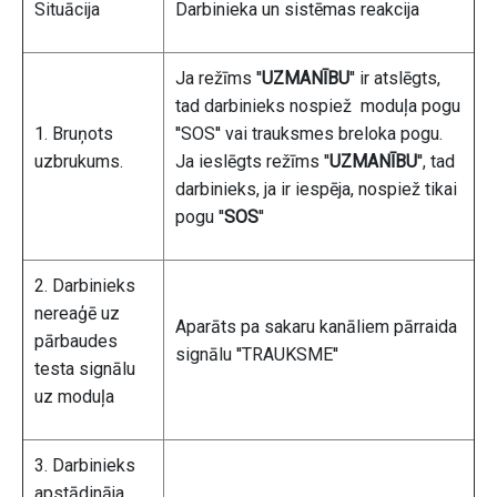
Situācija
Darbinieka un sistēmas reakcija
Ja režīms ''
UZMANĪBU
'' ir atslēgts,
tad darbinieks nospiež moduļa pogu
1. Bruņots
''SOS'' vai trauksmes breloka pogu.
uzbrukums.
Ja ieslēgts režīms ''
UZMANĪBU
'', tad
darbinieks, ja ir iespēja, nospiež tikai
pogu ''
SOS
''
2. Darbinieks
nereaģē uz
Aparāts pa sakaru kanāliem pārraida
pārbaudes
signālu ''TRAUKSME''
testa signālu
uz moduļa
3. Darbinieks
apstādināja