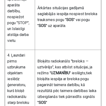
aparāta
Ārkārtas situācijas gadījumā
darbību,
saglabājās iespēja nospiest breloka
nospiežot
trauksmes pogu ''
SOS
'' vai pogu
pogu ''STOP'',
''
SOS
'' uz aparāta.
un īslaicīgi
atstāja darba
vietu.
4. Ļaundari
pirms
Bloķēts radiokanāls ''breloks —
uzbrukuma
uztvērējs'', kas atbilst situācijai, ja
objektam
režīms ''
UZMANĪBU
'' ieslēgts,tiek
ieslēdz
bloķēta iespēja ar breloka pogu
ģeneratoru,
pagarināt taimera darbību, kā
kurš bloķē
rezultātā pēc taimera darbības laika
radiokanālu
izbeigšanās tiek pārraidīts signāls
starp breloku
''
SOS
''