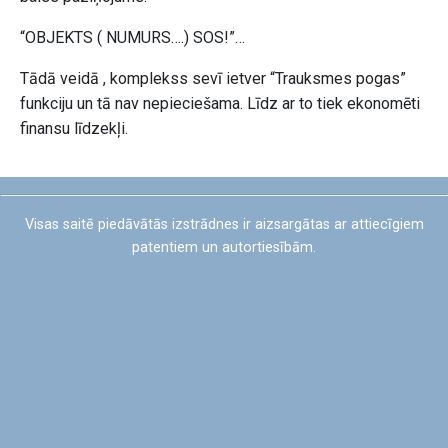
“OBJEKTS ( NUMURS….) SOS!”…
Tādā veidā , komplekss sevī ietver “Trauksmes pogas”
funkciju un tā nav nepieciešama. Līdz ar to tiek ekonomēti
finansu līdzekļi.
Visas saitē piedāvātās izstrādnes ir aizsargātas ar attiecīgiem
patentiem un autortiesībām.