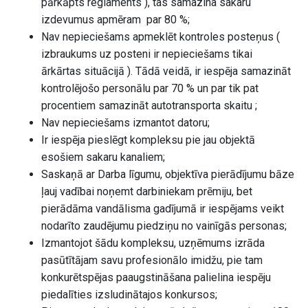
pārkāpts reglaments ), tas samazina sakaru
izdevumus apmēram par 80 %;
Nav nepieciešams apmeklēt kontroles posteņus (
izbraukums uz posteni ir nepieciešams tikai
ārkārtas situācijā ). Tādā veidā, ir iespēja samazināt
kontrolējošo personālu par 70 % un par tik pat
procentiem samazināt autotransporta skaitu ;
Nav nepieciešams izmantot datoru;
Ir iespēja pieslēgt kompleksu pie jau objektā
esošiem sakaru kanaliem;
Saskaņā ar Darba līgumu, objektīva pierādījumu bāze
ļauj vadībai noņemt darbiniekam prēmiju, bet
pierādāma vandālisma gadījumā ir iespējams veikt
nodarīto zaudējumu piedziņu no vainīgās personas;
Izmantojot šādu kompleksu, uzņēmums izrāda
pasūtītājam savu profesionālo imidžu, pie tam
konkurētspējas paaugstināšana palielina iespēju
piedalīties izsludinātajos konkursos;